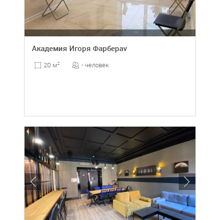
Академия Игоря Фарбераv
- человек
20 м
2