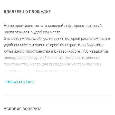
ВЛАДЕЛЕЦ О ПЛОЩАДКЕ
Наше пространство- это молодой лофт-проект,который
расположился в удобном месте
Это совсем молодой лофт-проект, который расположился в
удобном месте и очень старается вырасти до большого
культурного пространства в Екатеринбурге. 150 квадратов
площади, используемой как фотостудия, выставочное
пространство, место для проведения мастер классов и
тренингов, закрытых показов и вечеринок.
Чтобы в полном объёме использовать наше помещение под
+ ПОКАЗАТЬ ЕЩЕ
ваши творческие задумки нужно знать:
Посадочные места - 40
Зенитные окна размером 32 м2
Естественное освещение - огромные окна в небо
УСЛОВИЯ ВОЗВРАТА
Искусственное освещение – 4 варианта