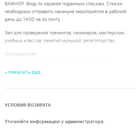
ВАЖНО!!! Вход по заранее поданным спискам. Списки
необходимо отправить накануне мероприятия в рабочий
день до 14:00 на эл.почту.
Зал для проведения тренингов, семинаров, мастерских,
учебных классов, занятий музыкой, репетиторство.
Оборудование:
Стулья, столы, меловая доска, флип-чарт, экран,
проектор. Имеются термопот, куллер
+ ПОКАЗАТЬ ЕЩЕ
На площадке нет кондиционера, естественная вентиляция
через открытые окна.
УСЛОВИЯ ВОЗВРАТА
200 метров от м. Щукинская.
Условия возврата денег:
Уточняйте информацию у администратора.
при отмене мероприятия менее чем за:
-10 дней до даты проведения, возврат 85%