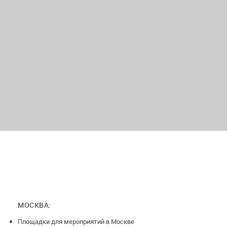
мастер-классов
трансформационных игр
игр в мафию и настольных игр
Запланируйте своё мероприятие в Черном зале и подарите
себе и участникам незабываемые впечатления!
МОСКВА:
Площадки для мероприятий в Москве