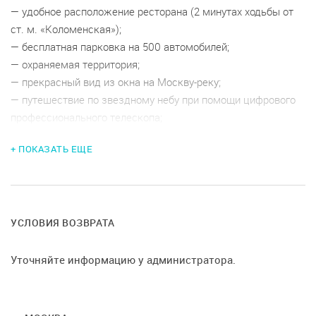
— удобное расположение ресторана (2 минутах ходьбы от
ст. м. «Коломенская»);
— бесплатная парковка на 500 автомобилей;
— охраняемая территория;
— прекрасный вид из окна на Москву-реку;
— путешествие по звездному небу при помощи цифрового
профессионального телескопа;
— статусная входная зона;
+ ПОКАЗАТЬ ЕЩЕ
— 8 лифтов;
— стильный дизайнерский интерьер;
-- два зала на двух этажах-150 м2 и 400 м2, полностью
оборудованная кухня 155м2; потолок-2,9м
отдельная зона для сбора гостей с великолепной картинной
УСЛОВИЯ ВОЗВРАТА
галереей
— техническое обеспечение: проектор, аудиосистема,
Уточняйте информацию у администратора.
пультовая для диджея.
-- wifi
-- повара, официанты, бармены, администратор, ведущий,