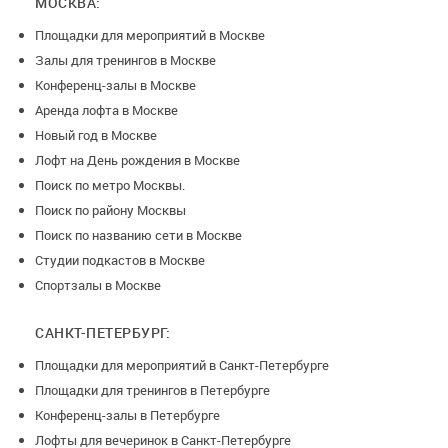
МОСКВА:
диджей, музыкальная группа, ВСЕ, ЧТО ПОЖЕЛАЕТЕ за
Площадки для мероприятий в Москве
дополнительную плату со скидкой 30%
Залы для тренингов в Москве
Конференц-залы в Москве
В стоимость входит аренда двух залов и закрытие
Аренда лофта в Москве
заведения под вас.
Новый год в Москве
ВАЖНО!
Лофт на День рождения в Москве
ПРОСМОТР ЗАЛА В БУДНИЕ ДНИ НАЗНАЧАЙТЕ ДО 18:00
Поиск по метро Москвы.
без дополнительного согласования , после 18:00 по
Поиск по району Москвы
согласованию .
Поиск по названию сети в Москве
В ВЫХОДНЫЕ ИСКЛЮЧИТЕЛЬНО ПО СОГЛАСОВАНИЮ С
Студии подкастов в Москве
ВЛАДЕЛЬЦЕМ ПЛОЩАДКИ!
Спортзалы в Москве
ЕСЛИ ВЫ НАЗНАЧИЛИ ПРОСМОТР НА ВЫХОДНЫЕ И НЕ
МОЖЕТЕ ПРИЕХАТЬ, ОБЯЗАТЕЛЬНО!!!!! ПРЕДУПРЕЖДАЙТЕ
САНКТ-ПЕТЕРБУРГ:
ЗАБЛАГОВРЕМЕННО, Т.К. В ВЫХОДНЫЕ ПЛОЩАДКА
Площадки для мероприятий в Санкт-Петербурге
РАБОТАЕТ ТОЛЬКО ПОД МЕРОПРИЯТИЯ И ВЛАДЕЛЕЦ
Площадки для тренингов в Петербурге
ПЛОЩАДКИ ВЫЕЗДАЕТ В СВОЙ ДЕНЬ ОТДЫХА
Конференц-залы в Петербурге
ИСКЛЮЧИТЕЛЬНО ДЛЯ ВСТРЕЧИ С ВАМИ
Лофты для вечеринок в Санкт-Петербурге