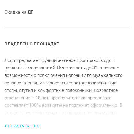
Скидка на ДР
ВЛАДЕЛЕЦ О ПЛОЩАДКЕ
Лофт предлагает функциональное пространство для
различных мероприятий. Вместимость до 30 человек с
возможностью подключения колонки для музыкального
сопровождения. Интерьер включает декорированные
столы, стулья и комфортные подоконники. Возрастное
ограничение – 18 лет, предварительная предоплата
составляет 100%, возвраты не подлежат оформлению. В
случае нарушения порядка и распространения мусора
возможен штраф. Услуги по размещению аниматора в
+ ПОКАЗАТЬ ЕЩЕ
костюмах доступны за дополнительную плату. Обратите