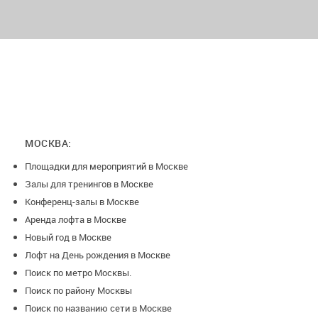
– кухня: большой холодильник, СВЧ, электрочайник,
посудомоечная, мойка, разделочные столы, склад
(техничка)
Уборка включена в стоимость.
Условия бронирования обсуждаются индивидуально и
являются частью конфиденциального договора
МОСКВА:
Площадки для мероприятий в Москве
Залы для тренингов в Москве
Конференц-залы в Москве
Аренда лофта в Москве
Новый год в Москве
Лофт на День рождения в Москве
Поиск по метро Москвы.
Поиск по району Москвы
Поиск по названию сети в Москве