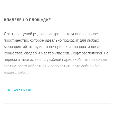
ВЛАДЕЛЕЦ О ПЛОЩАДКЕ
Лофт со сценой рядом с метро — это универсальное
пространство, которое идеально подходит для любых
мероприятий: от шумных вечеринок и корпоративов до
концертов, свадеб и мастер-классов. Лофт расположен на
первом этаже здания с удобной парковкой, что позволяет
гостям легко добраться и разместить автомобили без
лишних забот.
+ ПОКАЗАТЬ ЕЩЕ
Зал площадью 102 м² оснащен всем необходимым для
вашего события: сцена для выступлений станет отличной
площадкой для музыкальных концертов, презентаций,
мастер-классов и даже детских утренников. Барная стойка