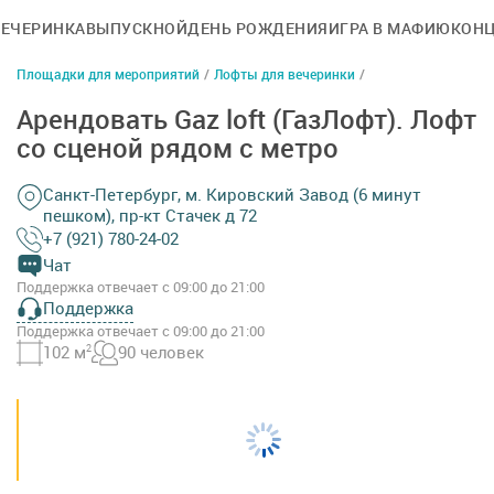
ВЕЧЕРИНКА
ВЫПУСКНОЙ
ДЕНЬ РОЖДЕНИЯ
ИГРА В МАФИЮ
КОНЦ
Площадки для мероприятий
/
Лофты для вечеринки
/
Арендовать Gaz loft (ГазЛофт). Лофт
со сценой рядом с метро
Санкт-Петербург, м. Кировский Завод (6 минут
пешком), пр-кт Стачек д 72
+7 (921) 780-24-02
Чат
Поддержка отвечает с 09:00 до 21:00
Поддержка
Поддержка отвечает с 09:00 до 21:00
102 м
2
90 человек