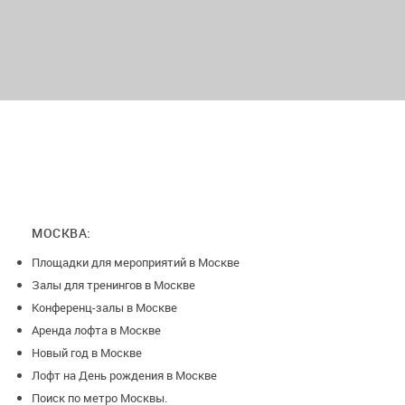
Минимальная аренда — от 3 часов, а условия возврата
предоплаты просты: отмена за 30 дней — возврат 70%, за
15 дней и менее — возврат не производится. Уборка
оплачивается отдельно — 1000₽, а перед началом
мероприятия вносится залог 5000₽, который возвращается
после окончания аренды.
МОСКВА:
Новогодняя ночь - от 59900₽
Площадки для мероприятий в Москве
Залы для тренингов в Москве
Конференц-залы в Москве
Аренда лофта в Москве
Новый год в Москве
Лофт на День рождения в Москве
Поиск по метро Москвы.