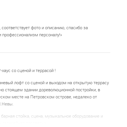
, соответствует фото и описанию, спасибо за
и профессионализм персоналу!
-хаус со сценой и террасой !
вневый лофт со сценой и выходом на открытую террасу
ьно стоящем здании дореволюционной постройки, в
ском месте на Петровском острове, недалеко от
М.Невы.
барная стойка, сцена, музыкальное оборудование и
, галерейная подсветка.