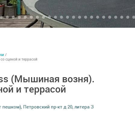
чи
/
со сценой и террасой
ss (Мышиная возня).
ной и террасой
 пешком), Петровский пр-кт д 20, литера З