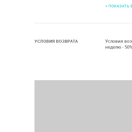
+ ПОКАЗАТЬ
Изюминк
и эстет
Простра
всевозмо
Условия возв
УСЛОВИЯ ВОЗВРАТА
выставок
неделю - 50%
праздни
деловые
Бар осна
работа а
При жел
места, с
Комфорт
около 20
Парковк