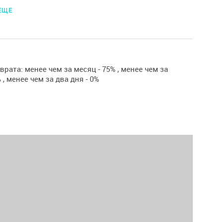
 ЕЩЕ
ой лофта является шестиметровый сводчатый потолок
ичное сочетание арт-объектов с домашним уютом.
нство прекрасно справляется с задачей проведения
жных мероприятий, от культурных ( концертов,
рата: менее чем за месяц - 75% , менее чем за
, спектаклей, кинопоказов, творческих вечеров ) до
 , менее чем за два дня - 0%
ков - фуршетов, личных и корпоративных, возможны
 презентации итп.
щен необходимой техникой и посудой , возможна
вторского буфета, помощь бармена.
ании можно организовывать дополнительные сидячие
толики, или наоборот освободить пространство.
ная вместимость до 40 человек , банкетный вариант -
.
а бесплатная, вход без документов, шуметь внутри