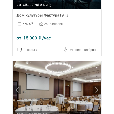
КИТАЙ-ГОРОД
(1 МИН.)
Дом культуры Фактура1913
250 человек
550 м
2
от
15 000
/час
₽
1 отзыв
Мгновенная бронь