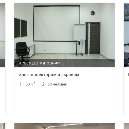
ПРОСПЕКТ МИРА
(4 МИН.)
Зал с проектором и экраном
50 человек
50 м
2
ПОДРОБНЕЕ