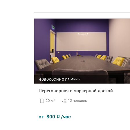
НОВОКОСИНО
(11 МИН.)
Переговорная с маркерной доской
12 человек
20 м
2
от
800
/час
₽