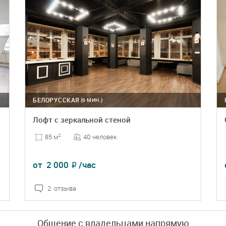
БЕЛОРУССКАЯ
(6 МИН.)
Лофт с зеркальной стеной
40 человек
85 м
2
от
2 000
/час
₽
2 отзыва
ПОДРОБНЕЕ
БРОНЬ
Общение с владельцами напрямую