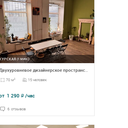
КУРСКАЯ
(1 МИН.)
Двухуровневое дизайнерское пространство
15 человек
70 м
2
от
1 290
/час
₽
6 отзывов
ПОДРОБНЕЕ
БРОНЬ