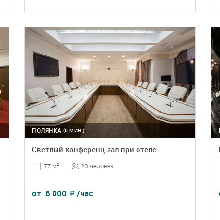
ПОДРОБНЕЕ
БРОНЬ
ПОЛЯНКА
(6 МИН.)
Светлый конференц-зал при отеле
20 человек
77 м
2
от
6 000
/час
₽