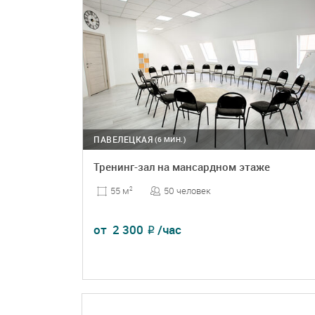
ПАВЕЛЕЦКАЯ
(6 МИН.)
Тренинг-зал на мансардном этаже
50 человек
55 м
2
от
2 300
/час
₽
ПОДРОБНЕЕ
БРОНЬ