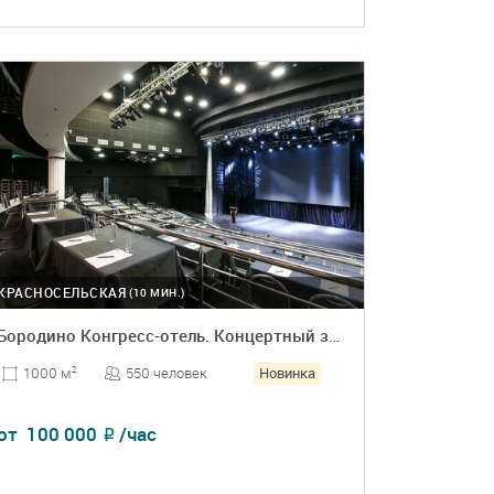
ПОДРОБНЕЕ
БРОНЬ
КРАСНОСЕЛЬСКАЯ
(10 МИН.)
Бородино Конгресс-отель. Концертный зал Бородино Конгресс-холл
Новинка
550 человек
1000 м
2
от
100 000
/час
₽