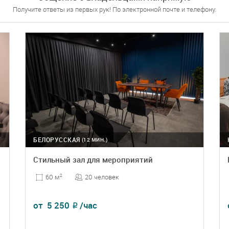
Получите ответы из первых рук! По электронной почте и телефону.
БЕЛОРУССКАЯ
(12 МИН.)
Стильный зал для мероприятий
20 человек
60 м
2
от
5 250
/час
₽