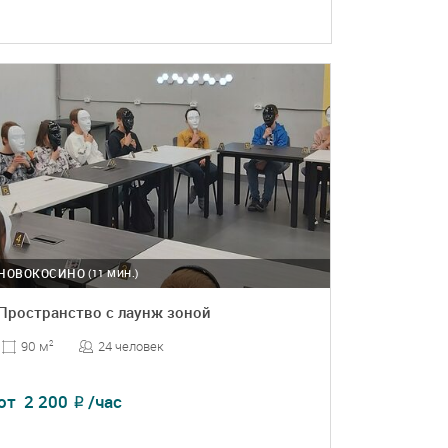
НОВОКОСИНО
(11 МИН.)
Пространство с лаунж зоной
24 человек
90 м
2
от
2 200
/час
₽