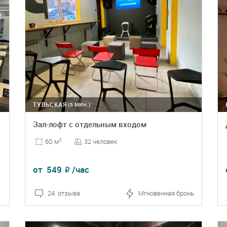
ТУЛЬСКАЯ
(5 МИН.)
Зал-лофт с отдельным входом
32 человек
60 м
2
от
549
/час
₽
24 отзыва
Мгновенная бронь
ПОДРОБНЕЕ
БРОНЬ