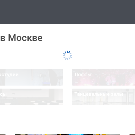
 в Москве
остудии
Лофты
ссы
Танцевальные залы