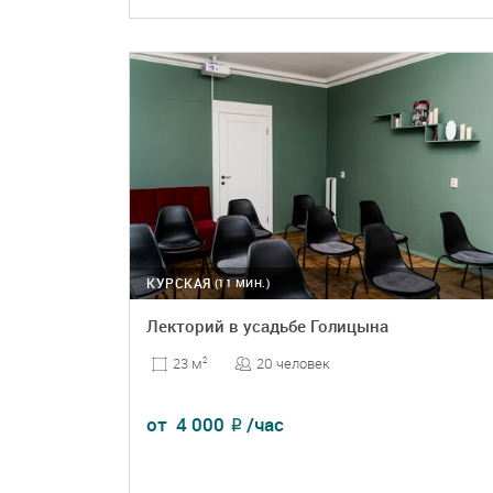
ПОДРОБНЕЕ
БРОНЬ
КУРСКАЯ
(11 МИН.)
Лекторий в усадьбе Голицына
20 человек
23 м
2
от
4 000
/час
₽