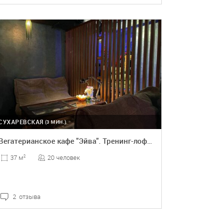
ПОДРОБНЕЕ
БРОНЬ
СУХАРЕВСКАЯ
(3 МИН.)
Вегатерианское кафе "Эйва". Тренинг-лофт с пуфами
20 человек
37 м
2
2 отзыва
ПОДРОБНЕЕ