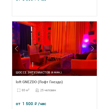
ШОССЕ ЭНТУЗИАСТОВ
(6 МИН.)
loft GNEZDO (Лофт Гнездо)
25 человек
65 м
2
от
1 500
/час
₽