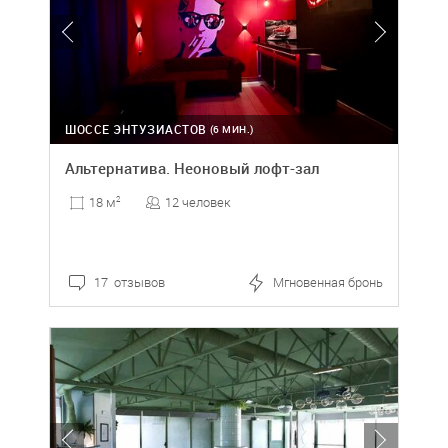
ШОССЕ ЭНТУЗИАСТОВ
(6 МИН.)
Альтернатива. Неоновый лофт-зал
12 человек
18 м
2
17 отзывов
Мгновенная бронь