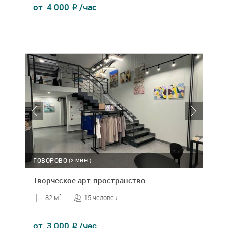
от
4 000
/час
₽
ГОВОРОВО
(2 МИН.)
Творческое арт-пространство
15 человек
82 м
2
от
3 000
/час
₽