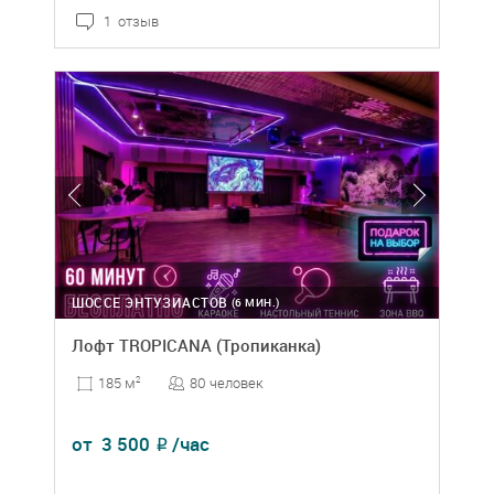
1 отзыв
ШОССЕ ЭНТУЗИАСТОВ
(6 МИН.)
Лофт TROPICANA (Тропиканка)
80 человек
185 м
2
от
3 500
/час
₽