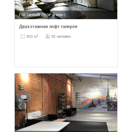
ГОСТИНЫЙ ДВОР
(8 МИН.)
Двухэтажная лофт галерея
50 человек
500 м
2