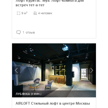
Лофт Куритас. Муа. Лофт-комната для
встреч тет-а-тет
4 человек
9 м
2
1 отзыв
ЛУБЯНКА
(3 МИН.)
AIRLOFT Стильный лофт в центре Москвы