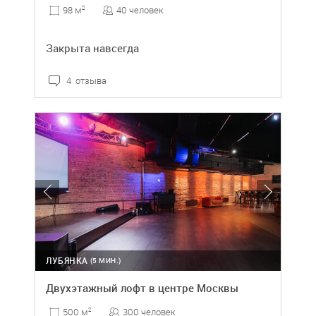
40 человек
98 м
2
Закрыта навсегда
4 отзыва
ЛУБЯНКА
(5 МИН.)
Двухэтажный лофт в центре Москвы
300 человек
500 м
2