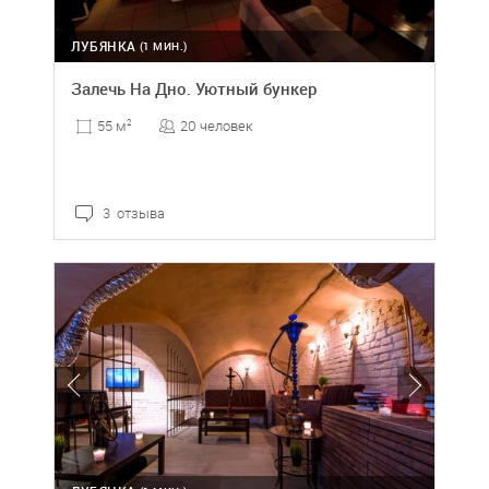
ЛУБЯНКА
(1 МИН.)
Залечь На Дно. Уютный бункер
20 человек
55 м
2
3 отзыва