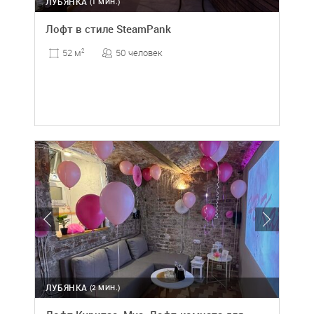
ЛУБЯНКА
(1 МИН.)
Лофт в стиле SteamPank
50 человек
52 м
2
ЛУБЯНКА
(2 МИН.)