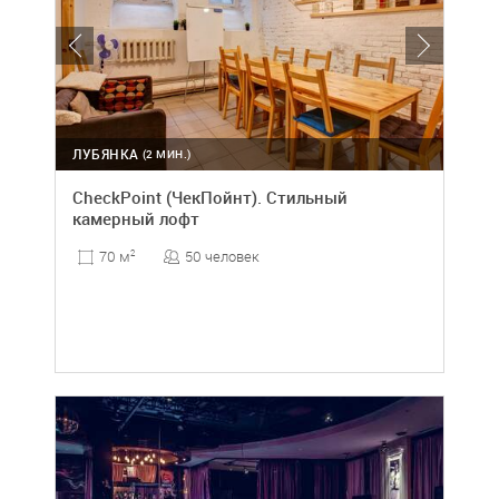
ЛУБЯНКА
(2 МИН.)
CheckPoint (ЧекПойнт). Стильный
камерный лофт
50 человек
70 м
2