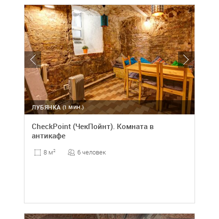
ЛУБЯНКА
(1 МИН.)
CheckPoint (ЧекПойнт). Комната в
антикафе
6 человек
8 м
2