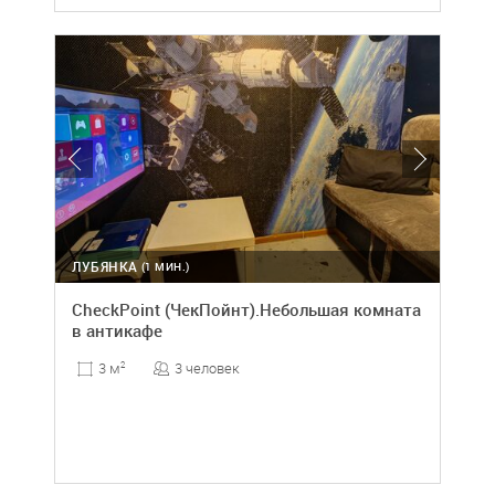
ЛУБЯНКА
(1 МИН.)
CheckPoint (ЧекПойнт).Небольшая комната
в антикафе
3 человек
3 м
2