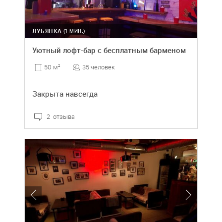
ЛУБЯНКА
(1 МИН.)
Уютный лофт-бар с бесплатным барменом
35 человек
50 м
2
Закрыта навсегда
2 отзыва