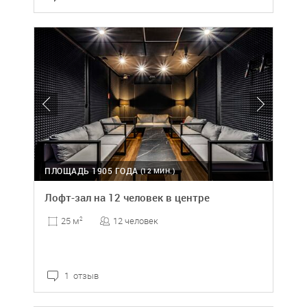
ПЛОЩАДЬ 1905 ГОДА
(12 МИН.)
Лофт-зал на 12 человек в центре
12 человек
25 м
2
1 отзыв