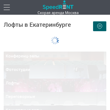
Скорая аренда
Москва
Лофты в Екатеринбурге
Конференц-залы
Фотостудии
Лофты
Переговорные
Концертные залы