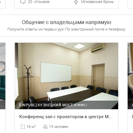
ь
20 отзывов
Мгновенная бронь
ПОДРОБНЕЕ
БРОНЬ
Общение с владельцами напрямую
Получите ответы из первых рук! По электронной почте и телефону.
[UNPUBL]
КУЗНЕЦКИЙ МОСТ
(5 МИН.)
енный зал
Конференц-зал с проектором в центре Москвы
15 человек
16 м
2