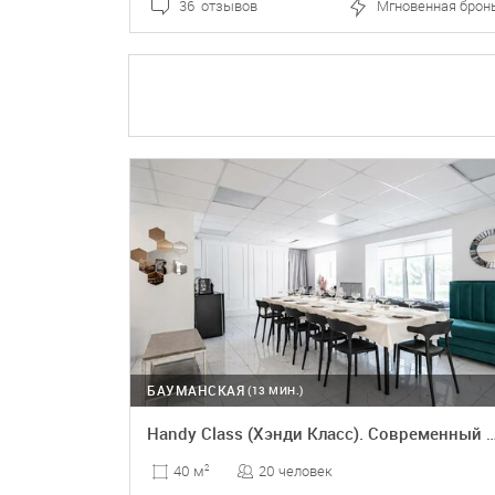
36 отзывов
Мгновенная брон
ПОДРОБНЕЕ
БРОНЬ
БАУМАНСКАЯ
(13 МИН.)
Handy Class (Хэнди Класс). Соврем
20 человек
40 м
2