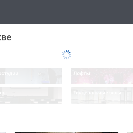
кве
остудии
Лофты
ссы
Танцевальные залы