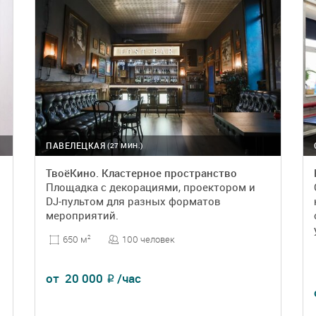
ПАВЕЛЕЦКАЯ
(27 МИН.)
ТвоёКино. Кластерное пространство
Площадка с декорациями, проектором и
DJ-пультом для разных форматов
мероприятий.
100 человек
650 м
2
от
20 000
/час
₽