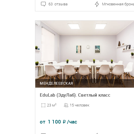
63 отзыва
Мгновенная брон
ПОДРОБНЕЕ
БРОНЬ
МЕНДЕЛЕЕВСКАЯ
EduLab (ЭдуЛаб). Светлый класс
15 человек
23 м
2
от
1 100
/час
₽