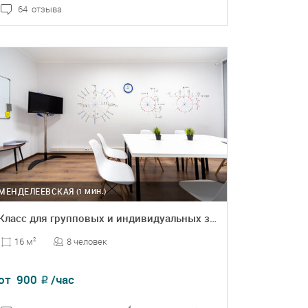
64 отзыва
ПОДРОБНЕЕ
БРОНЬ
МЕНДЕЛЕЕВСКАЯ
(1 МИН.)
Класс для групповых и индивидуальных занятий
8 человек
16 м
2
от
900
/час
₽