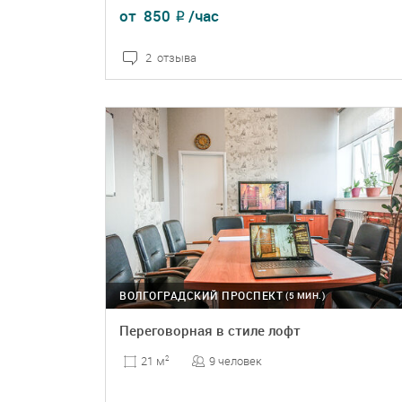
от
850
/час
₽
2 отзыва
ПОДРОБНЕЕ
БРОНЬ
ВОЛГОГРАДСКИЙ ПРОСПЕКТ
(5 МИН.)
Переговорная в стиле лофт
9 человек
21 м
2