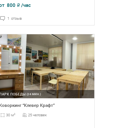
от
800
/час
₽
1 отзыв
ПОДРОБНЕЕ
БРОНЬ
ПАРК ПОБЕДЫ
(24 МИН.)
Коворкинг “Клевер Крафт”
25 человек
30 м
2