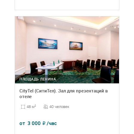
ПЛОЩАДЬ ЛЕНИНА
CityTel (СитиТел). Зал для презентаций в
отеле
40 человек
48 м
2
от
3 000
/час
₽