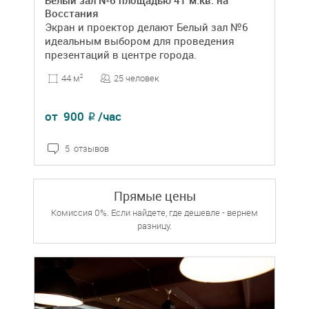
Белый зал №6 площадью 41 м.кв. на
Восстания
Экран и проектор делают Белый зал №6
идеальным выбором для проведения
презентаций в центре города.
25 человек
44 м
2
от
900
/час
₽
5 отзывов
Прямые цены
Комиссия 0%. Если найдете, где дешевле - вернем
разницу.