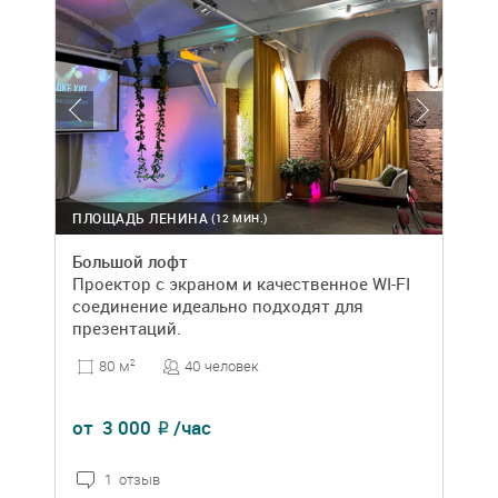
ПЛОЩАДЬ ЛЕНИНА
(12 МИН.)
Большой лофт
Проектор с экраном и качественное WI-FI
соединение идеально подходят для
презентаций.
40 человек
80 м
2
от
3 000
/час
₽
1 отзыв