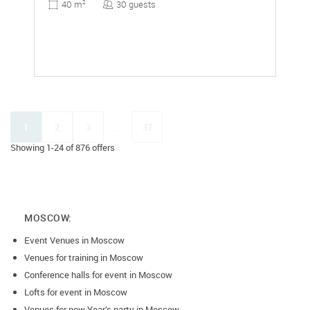
30 guests
40 m
2
1
2
3
...
37
Showing 1-24 of 876 offers
MOSCOW:
Event Venues in Moscow
Venues for training in Moscow
Conference halls for event in Moscow
Lofts for event in Moscow
Venues for new Year’s party in Moscow