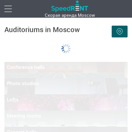
Скорая аренда
Moscow
Auditoriums in Moscow
Conference halls
Photo studios
Lofts
Meeting rooms
Concert halls