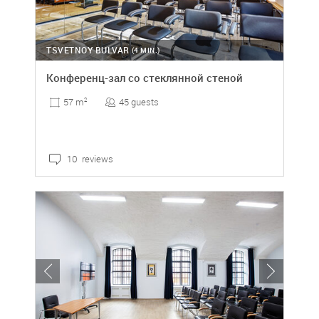
TSVETNOY BULVAR
(4 MIN.)
Конференц-зал со стеклянной стеной
45 guests
57 m
2
10 reviews