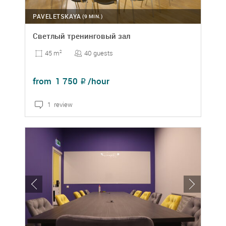
PAVELETSKAYA
(9 MIN.)
Светлый тренинговый зал
40 guests
45 m
2
from
1 750
/hour
₽
1 review