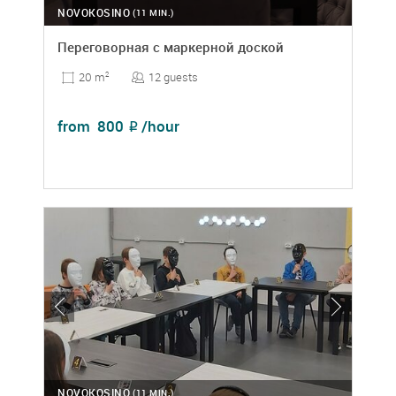
NOVOKOSINO
(11 MIN.)
Переговорная с маркерной доской
12 guests
20 m
2
from
800
/hour
₽
NOVOKOSINO
(11 MIN.)