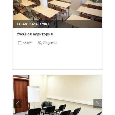
TAGANSKAYA
(4 MIN.)
Учебная аудитория
20 guests
45 m
2