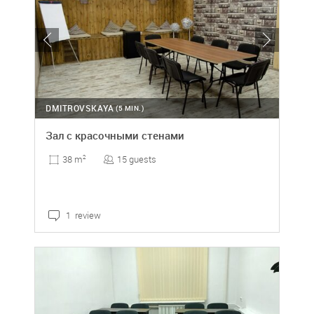
DMITROVSKAYA
(5 MIN.)
Зал с красочными стенами
15 guests
38 m
2
1 review