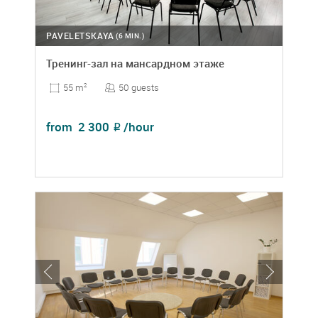
PAVELETSKAYA
(6 MIN.)
Тренинг-зал на мансардном этаже
50 guests
55 m
2
from
2 300
/hour
₽