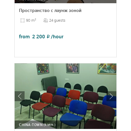
Пространство с лаунж зоной
24 guests
90 m
2
from
2 200
/hour
₽
CHINA-TOWN
(9 MIN.)