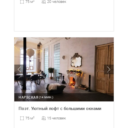
20 человек
75 м
2
НАРВСКАЯ
(14 МИН.)
Поэт. Уютный лофт с большими окнами
15 человек
75 м
2