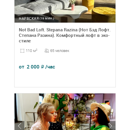
НАРВСКАЯ
(19 МИН.)
Not Bad Loft. Stepana Razina (Нот Бэд Лофт.
Степана Разина). Комфортный лофт в эко-
стиле
65 человек
110 м
2
от
2 000
/час
₽