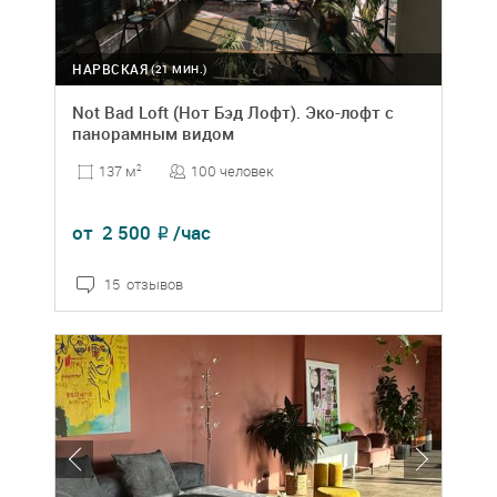
НАРВСКАЯ
(21 МИН.)
Not Bad Loft (Нот Бэд Лофт). Эко-лофт с
панорамным видом
100 человек
137 м
2
от
2 500
/час
₽
15 отзывов