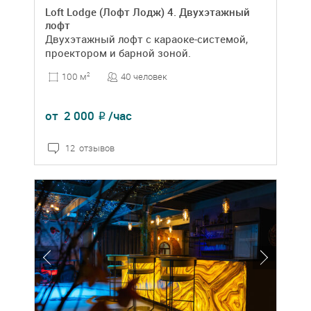
Loft Lodge (Лофт Лодж) 4. Двухэтажный
лофт
Двухэтажный лофт с караоке-системой,
проектором и барной зоной.
40 человек
100 м
2
от
2 000
/час
₽
12 отзывов