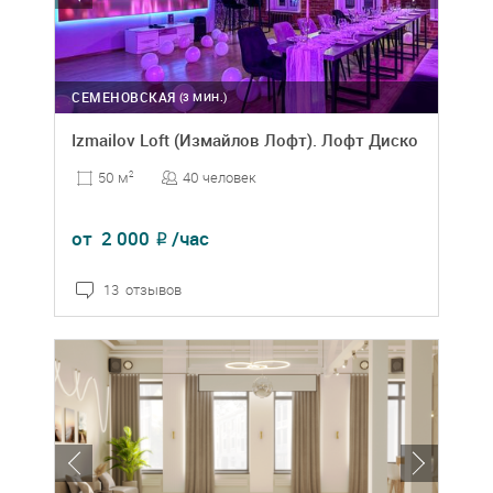
СЕМЕНОВСКАЯ
(3 МИН.)
Izmailov Loft (Измайлов Лофт). Лофт Диско
40 человек
50 м
2
от
2 000
/час
₽
13 отзывов