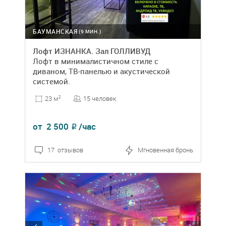
БАУМАНСКАЯ
(9 МИН.)
Лофт ИЗНАНКА. Зал ГОЛЛИВУД
Лофт в минималистичном стиле с
диваном, ТВ-панелью и акустической
системой.
15 человек
23 м
2
от
2 500
/час
₽
17 отзывов
Мгновенная бронь