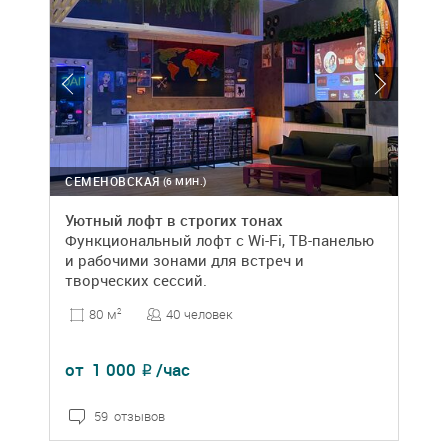
СЕМЕНОВСКАЯ
(6 МИН.)
Уютный лофт в строгих тонах
Функциональный лофт с Wi-Fi, ТВ-панелью
и рабочими зонами для встреч и
творческих сессий.
40 человек
80 м
2
от
1 000
/час
₽
59 отзывов