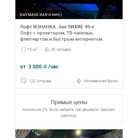
БАУМАНСКАЯ
(6 МИН.)
Лофт ИЗНАНКА. Зал ЛИХИЕ 90-е
Лофт с проектором, ТВ-панелью,
флипчартом и быстрым интернетом.
35 человек
75 м
2
от
3 000
/час
₽
123 отзыва
Мгновенная бронь
Прямые цены
Комиссия 0%. Если найдете, где дешевле - вернем
разницу.