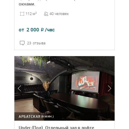
окнами.
40 человек
112 м
2
от
2 000
/час
₽
23 отзыва
АРБАТСКАЯ
(9 МИН.)
Under (Под). Отдельный зал в лофте