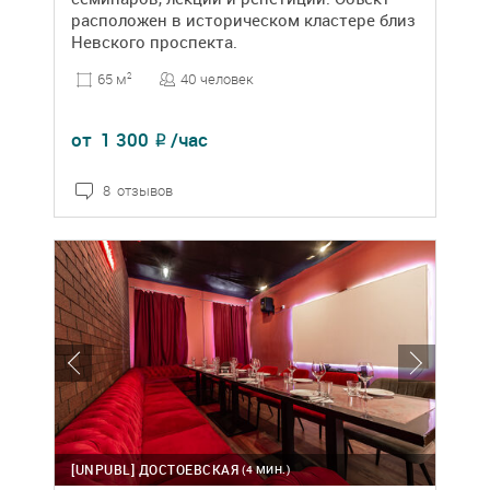
расположен в историческом кластере близ
Невского проспекта.
40 человек
65 м
2
от
1 300
/час
₽
8 отзывов
[UNPUBL]
ДОСТОЕВСКАЯ
(4 МИН.)