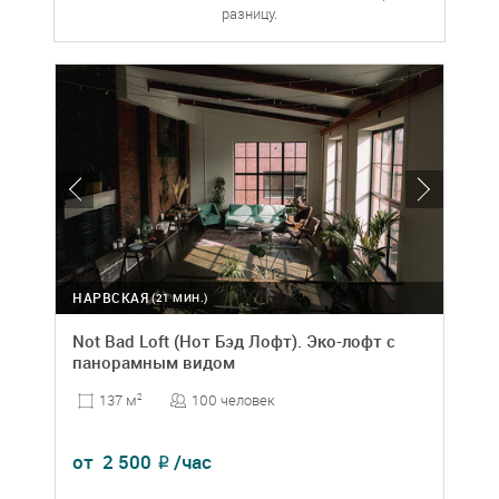
разницу.
НАРВСКАЯ
(21 МИН.)
Not Bad Loft (Нот Бэд Лофт). Эко-лофт с
панорамным видом
100 человек
137 м
2
от
2 500
/час
₽