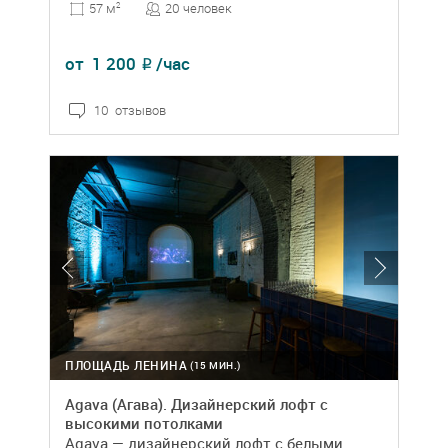
20 человек
57 м
2
от
1 200
/час
₽
10 отзывов
ПЛОЩАДЬ ЛЕНИНА
(15 МИН.)
Agava (Агава). Дизайнерский лофт с
высокими потолками
Agava — дизайнерский лофт с белыми