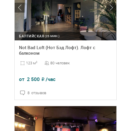
БАЛТИЙСКАЯ
(25 МИН.)
Not Bad Loft (Нот Бэд Лофт). Лофт с
балконом
80 человек
123 м
2
от
2 500
/час
₽
8 отзывов