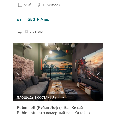
10 человек
22 м
2
от
1 650
/час
₽
13 отзывов
ПЛОЩАДЬ ВОССТАНИЯ
(2 МИН.)
Rubin Loft (Рубин Лофт). Зал Китай
Rubin Loft - это камерный зал 'Китай' в