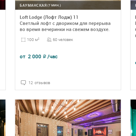
БАУМАНСКАЯ
(7 МИН.)
Loft Lodge (Лофт Лодж) 11
Светлый лофт с двориком для перерыва
во время вечеринки на свежем воздухе.
60 человек
100 м
2
от
2 000
/час
₽
12 отзывов
ПОДРОБНЕЕ
БРОНЬ