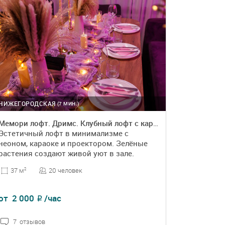
НИЖЕГОРОДСКАЯ
(7 МИН.)
Мемори лофт. Дримс. Клубный лофт с караоке и диско‑шаром
Эстетичный лофт в минимализме с
неоном, караоке и проектором. Зелёные
растения создают живой уют в зале.
20 человек
37 м
2
от
2 000
/час
₽
7 отзывов