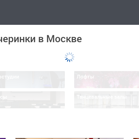
черинки в Москве
остудии
Лофты
ссы
Танцевальные залы