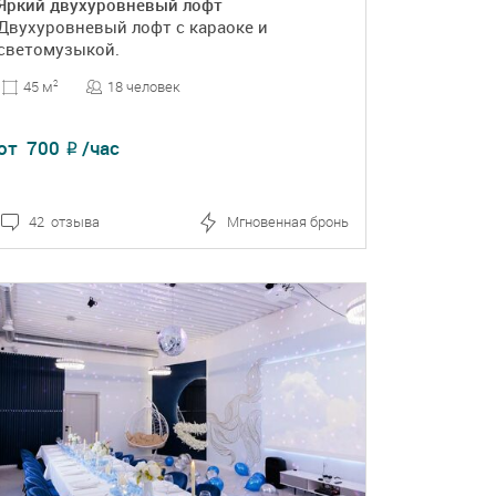
Яркий двухуровневый лофт
Двухуровневый лофт с караоке и
светомузыкой.
18 человек
45 м
2
от
700
/час
₽
42 отзыва
Мгновенная бронь
ПОДРОБНЕЕ
БРОНЬ