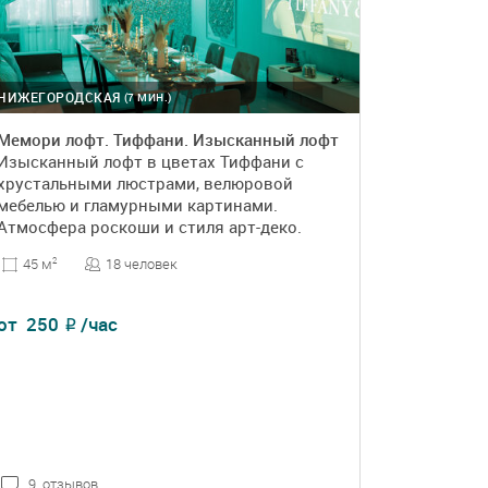
НИЖЕГОРОДСКАЯ
(7 МИН.)
Мемори лофт. Тиффани. Изысканный лофт
Изысканный лофт в цветах Тиффани с
хрустальными люстрами, велюровой
мебелью и гламурными картинами.
Атмосфера роскоши и стиля арт-деко.
18 человек
45 м
2
от
250
/час
₽
9 отзывов