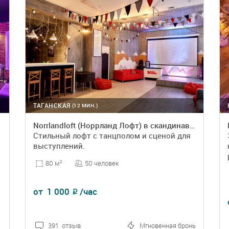
ТАГАНСКАЯ
(12 МИН.)
Norrlandloft (Норрланд Лофт) в скандинавском стиле
Стильный лофт с танцполом и сценой для
выступлений.
50 человек
80 м
2
от
1 000
/час
₽
391 отзыв
Мгновенная бронь