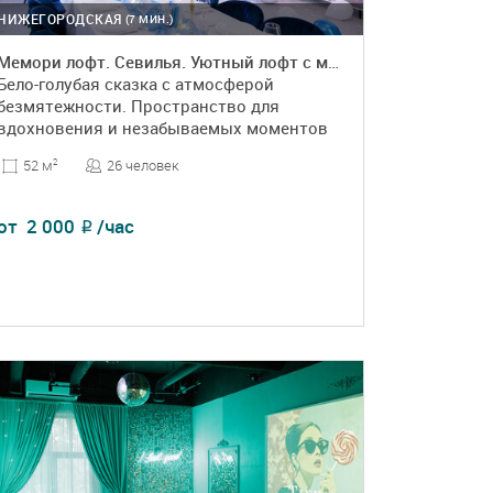
НИЖЕГОРОДСКАЯ
(7 МИН.)
Мемори лофт. Севилья. Уютный лофт с мебелью и светомузыкой
Бело-голубая сказка с атмосферой
безмятежности. Пространство для
вдохновения и незабываемых моментов
26 человек
52 м
2
от
2 000
/час
₽
ПОДРОБНЕЕ
БРОНЬ