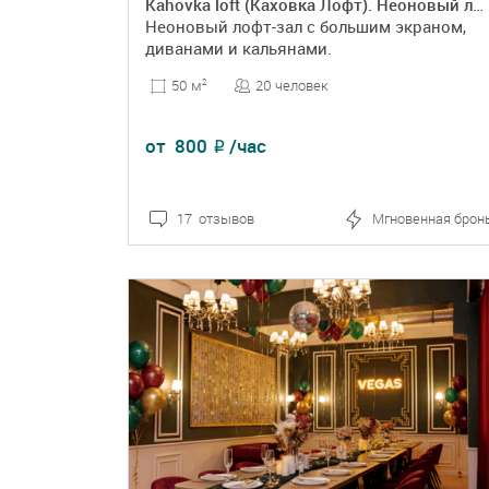
Kahovka loft (Каховка Лофт). Неоновый лофт-зал
Неоновый лофт-зал с большим экраном,
диванами и кальянами.
20 человек
50 м
2
от
800
/час
₽
17 отзывов
Мгновенная брон
ПОДРОБНЕЕ
БРОНЬ