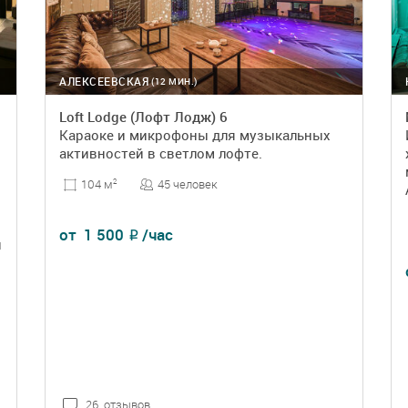
АЛЕКСЕЕВСКАЯ
(12 МИН.)
Loft Lodge (Лофт Лодж) 6
Караоке и микрофоны для музыкальных
активностей в светлом лофте.
45 человек
104 м
2
от
1 500
/час
₽
и
26 отзывов