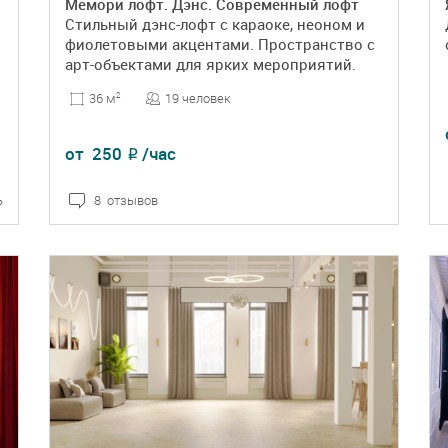
Мемори лофт. Дэнс. Современный лофт
Стильный дэнс-лофт с караоке, неоном и
фиолетовыми акцентами. Пространство с
арт-объектами для ярких мероприятий.
19 человек
36 м
2
от
250
/час
₽
ь
8 отзывов
ПОДРОБНЕЕ
БРОНЬ