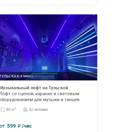
ПОДРОБНЕЕ
БРОНЬ
ТУЛЬСКАЯ
(5 МИН.)
Музыкальный лофт на Тульской
Лофт со сценой, караоке и световым
оборудованием для музыки и танцев.
42 человек
80 м
2
от
599
/час
₽