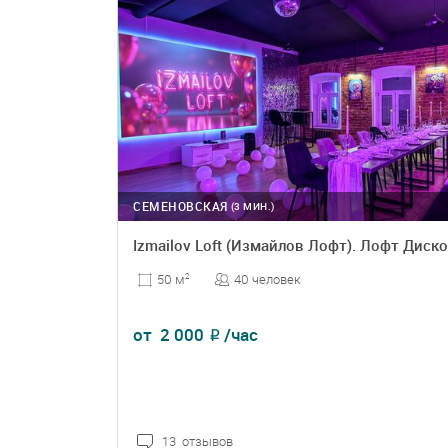
СЕМЕНОВСКАЯ
(3 МИН.)
Izmailov Loft (Измайлов Лофт). Лофт Диско
40 человек
50 м
2
от
2 000
/час
₽
13 отзывов